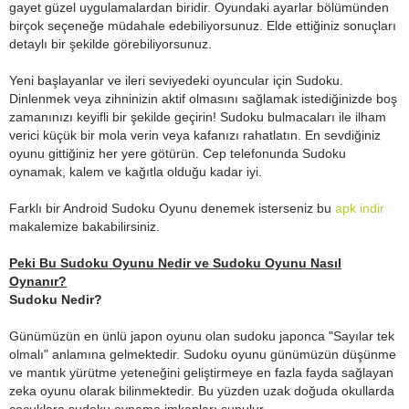
gayet güzel uygulamalardan biridir. Oyundaki ayarlar bölümünden
birçok seçeneğe müdahale edebiliyorsunuz. Elde ettiğiniz sonuçları
detaylı bir şekilde görebiliyorsunuz.
Yeni başlayanlar ve ileri seviyedeki oyuncular için Sudoku.
Dinlenmek veya zihninizin aktif olmasını sağlamak istediğinizde boş
zamanınızı keyifli bir şekilde geçirin! Sudoku bulmacaları ile ilham
verici küçük bir mola verin veya kafanızı rahatlatın. En sevdiğiniz
oyunu gittiğiniz her yere götürün. Cep telefonunda Sudoku
oynamak, kalem ve kağıtla olduğu kadar iyi.
Farklı bir Android Sudoku Oyunu denemek isterseniz bu
apk indir
makalemize bakabilirsiniz.
Peki Bu Sudoku Oyunu Nedir ve Sudoku Oyunu Nasıl
Oynanır?
Sudoku Nedir?
Günümüzün en ünlü japon oyunu olan sudoku japonca "Sayılar tek
olmalı" anlamına gelmektedir. Sudoku oyunu günümüzün düşünme
ve mantık yürütme yeteneğini geliştirmeye en fazla fayda sağlayan
zeka oyunu olarak bilinmektedir. Bu yüzden uzak doğuda okullarda